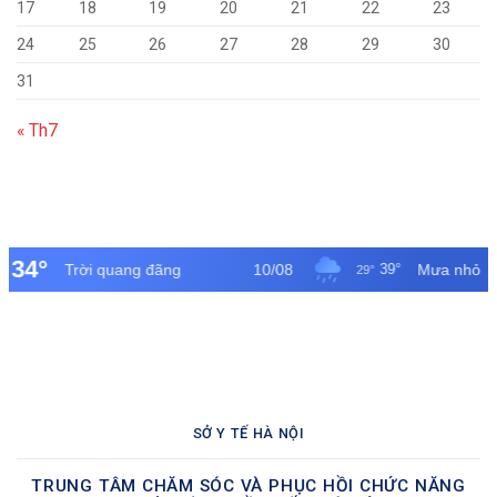
17
18
19
20
21
22
23
24
25
26
27
28
29
30
31
« Th7
SỞ Y TẾ HÀ NỘI
TRUNG TÂM CHĂM SÓC VÀ PHỤC HỒI CHỨC NĂNG