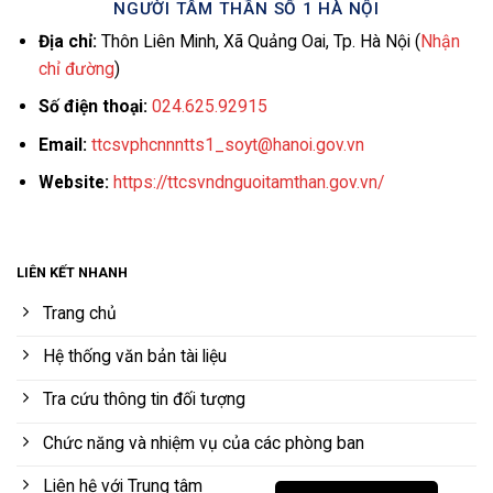
NGƯỜI TÂM THẦN SỐ 1 HÀ NỘI
Địa chỉ:
Thôn Liên Minh, Xã Quảng Oai, Tp. Hà Nội (
Nhận
chỉ đường
)
Số điện thoại:
024.625.92915
Email:
ttcsvphcnnntts1_soyt@hanoi.gov.vn
Website:
https://ttcsvndnguoitamthan.gov.vn/
LIÊN KẾT NHANH
Trang chủ
Hệ thống văn bản tài liệu
Tra cứu thông tin đối tượng
Chức năng và nhiệm vụ của các phòng ban
Liên hệ với Trung tâm