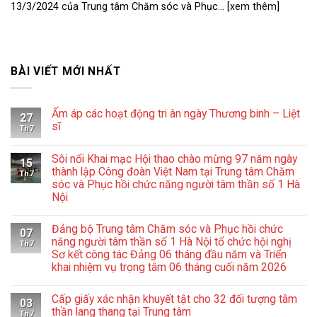
13/3/2024 của Trung tâm Chăm sóc và Phục... [xem thêm]
BÀI VIẾT MỚI NHẤT
Ấm áp các hoạt động tri ân ngày Thương binh – Liệt
27
sĩ
Th7
Không
có
Sôi nổi Khai mạc Hội thao chào mừng 97 năm ngày
bình
15
luận
thành lập Công đoàn Việt Nam tại Trung tâm Chăm
Th7
ở
sóc và Phục hồi chức năng người tâm thần số 1 Hà
Ấm
Nội
áp
các
Không
hoạt
có
động
Đảng bộ Trung tâm Chăm sóc và Phục hồi chức
bình
07
tri
luận
năng người tâm thần số 1 Hà Nội tổ chức hội nghị
ân
Th7
ở
ngày
Sơ kết công tác Đảng 06 tháng đầu năm và Triển
Sôi
Thương
khai nhiệm vụ trọng tâm 06 tháng cuối năm 2026
nổi
binh
Khai
–
Không
mạc
Liệt
có
Hội
sĩ
Cấp giấy xác nhận khuyết tật cho 32 đối tượng tâm
bình
03
thao
luận
thần lang thang tại Trung tâm
chào
Th7