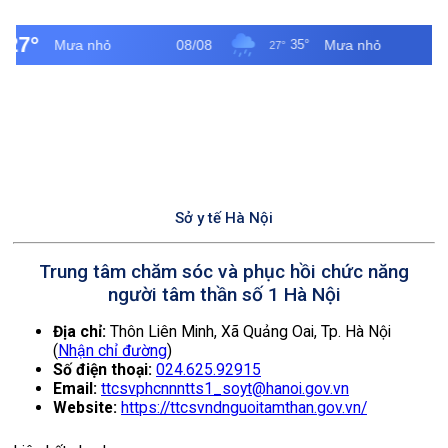
Sở y tế Hà Nội
Trung tâm chăm sóc và phục hồi chức năng
người tâm thần số 1 Hà Nội
Địa chỉ:
Thôn Liên Minh, Xã Quảng Oai, Tp. Hà Nội
(
Nhận chỉ đường
)
Số điện thoại:
024.625.92915
Email:
ttcsvphcnnntts1_soyt@hanoi.gov.vn
Website:
https://ttcsvndnguoitamthan.gov.vn/