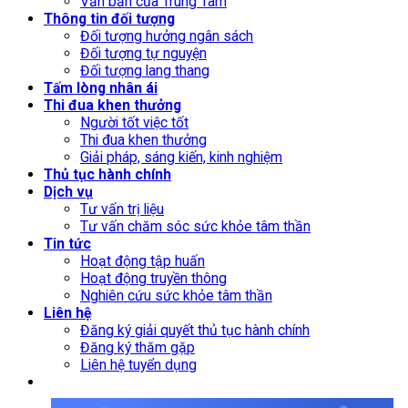
Văn bản của Trung Tâm
Thông tin đối tượng
Đối tượng hưởng ngân sách
Đối tượng tự nguyện
Đối tượng lang thang
Tấm lòng nhân ái
Thi đua khen thưởng
Người tốt việc tốt
Thi đua khen thưởng
Giải pháp, sáng kiến, kinh nghiệm
Thủ tục hành chính
Dịch vụ
Tư vấn trị liệu
Tư vấn chăm sóc sức khỏe tâm thần
Tin tức
Hoạt động tập huấn
Hoạt động truyền thông
Nghiên cứu sức khỏe tâm thần
Liên hệ
Đăng ký giải quyết thủ tục hành chính
Đăng ký thăm gặp
Liên hệ tuyển dụng