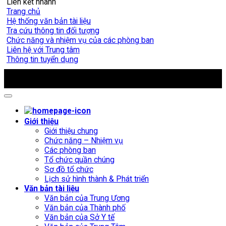
Liên kết nhanh
Trang chủ
Hệ thống văn bản tài liệu
Tra cứu thông tin đối tượng
Chức năng và nhiệm vụ của các phòng ban
Liên hệ với Trung tâm
Thông tin tuyển dụng
Copyright 2009 - 2026 ©
Trung tâm Chăm sóc và Phục hồi
chức năng người tâm thần số 1 Hà Nội
Giới thiệu
Giới thiệu chung
Chức năng – Nhiệm vụ
Các phòng ban
Tổ chức quần chúng
Sơ đồ tổ chức
Lịch sử hình thành & Phát triển
Văn bản tài liệu
Văn bản của Trung Ương
Văn bản của Thành phố
Văn bản của Sở Y tế