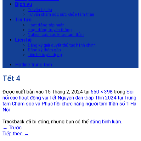
Dịch vụ
Tư vấn trị liệu
Tư vấn chăm sóc sức khỏe tâm thần
Tin tức
Hoạt động tập huấn
Hoạt động truyền thông
Nghiên cứu sức khỏe tâm thần
Liên hệ
Đăng ký giải quyết thủ tục hành chính
Đăng ký thăm gặp
Liên hệ tuyển dụng
Hotline trung tâm
Tết 4
Được xuất bản vào
15 Tháng 2, 2024
tại
550 × 398
trong
Sôi
nổi các hoạt động vui Tết Nguyên đán Giáp Thìn 2024 tại Trung
tâm Chăm sóc và Phục hồi chức năng người tâm thần số 1 Hà
Nội
Trackback đã bị đóng, nhưng bạn có thể
đăng bình luận
.
←
Trước
Tiếp theo
→