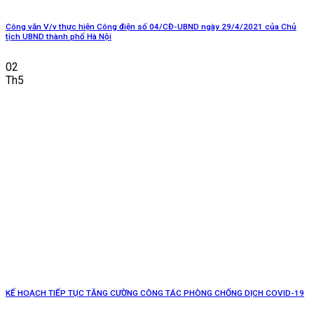
Công văn V/v thực hiện Công điện số 04/CĐ-UBND ngày 29/4/2021 của Chủ
tịch UBND thành phố Hà Nội
02
Th5
KẾ HOẠCH TIẾP TỤC TĂNG CƯỜNG CÔNG TÁC PHÒNG CHỐNG DỊCH COVID-19