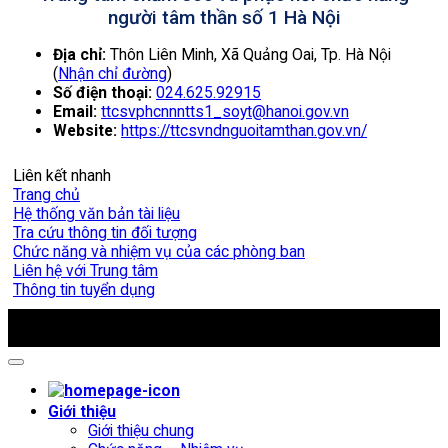
người tâm thần số 1 Hà Nội
Địa chỉ:
Thôn Liên Minh, Xã Quảng Oai, Tp. Hà Nội
(
Nhận chỉ đường
)
Số điện thoại:
024.625.92915
Email:
ttcsvphcnnntts1_soyt@hanoi.gov.vn
Website:
https://ttcsvndnguoitamthan.gov.vn/
Liên kết nhanh
Trang chủ
Hệ thống văn bản tài liệu
Tra cứu thông tin đối tượng
Chức năng và nhiệm vụ của các phòng ban
Liên hệ với Trung tâm
Thông tin tuyển dụng
Copyright 2009 - 2026 ©
Trung tâm Chăm sóc và Phục hồi
chức năng người tâm thần số 1 Hà Nội
Giới thiệu
Giới thiệu chung