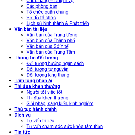
Chức năng – Nhiệm vụ
Các phòng ban
Tổ chức quần chúng
Sơ đồ tổ chức
Lịch sử hình thành & Phát triển
Văn bản tài liệu
Văn bản của Trung Ương
Văn bản của Thành phố
Văn bản của Sở Y tế
Văn bản của Trung Tâm
Thông tin đối tượng
Đối tượng hưởng ngân sách
Đối tượng tự nguyện
Đối tượng lang thang
Tấm lòng nhân ái
Thi đua khen thưởng
Người tốt việc tốt
Thi đua khen thưởng
Giải pháp, sáng kiến, kinh nghiệm
Thủ tục hành chính
Dịch vụ
Tư vấn trị liệu
Tư vấn chăm sóc sức khỏe tâm thần
Tin tức