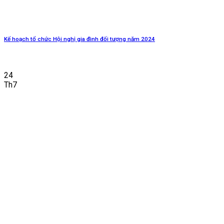
Kế hoạch tổ chức Hội nghị gia đình đối tượng năm 2024
24
Th7