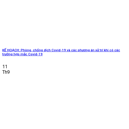
KẾ HOẠCH: Phòng, chống dịch Covid-19 và các phương án xử trí khi có các
trường hợp mắc Covid-19
11
Th9