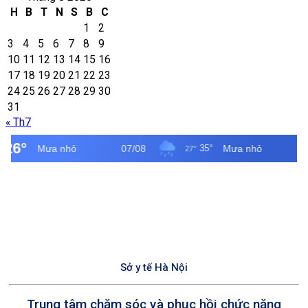
tác
chúc
1
H
B
T
N
S
B
C
Đảng
mừng
Hà
1
2
06
BHXH
Nội
3
4
5
6
7
8
9
tháng
cơ
10
11
12
13
14
15
16
đầu
sở
năm
Ba
17
18
19
20
21
22
23
và
Vì
24
25
26
27
28
29
30
Triển
nhân
31
khai
Ngày
« Th7
nhiệm
Bảo
vụ
hiểm
trọng
y
tâm
tế
06
Việt
tháng
Nam
cuối
01/7
năm
2026
Sở y tế Hà Nội
Trung tâm chăm sóc và phục hồi chức năng