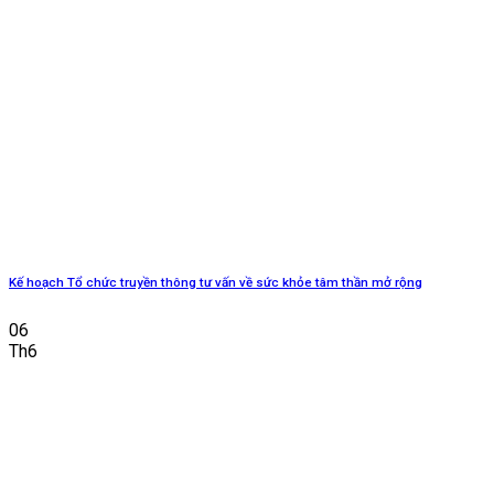
Kế hoạch Tổ chức truyền thông tư vấn về sức khỏe tâm thần mở rộng
06
Th6