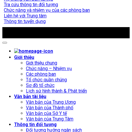
Tra cứu thông tin đối tượng
Chức năng và nhiệm vụ của các phòng ban
Liên hệ với Trung tâm
Thông tin tuyển dụng
Copyright 2009 - 2026 ©
Trung tâm Chăm sóc và Phục hồi
chức năng người tâm thần số 1 Hà Nội
Giới thiệu
Giới thiệu chung
Chức năng – Nhiệm vụ
Các phòng ban
Tổ chức quần chúng
Sơ đồ tổ chức
Lịch sử hình thành & Phát triển
Văn bản tài liệu
Văn bản của Trung Ương
Văn bản của Thành phố
Văn bản của Sở Y tế
Văn bản của Trung Tâm
Thông tin đối tượng
Đối tượng hưởng ngân sách