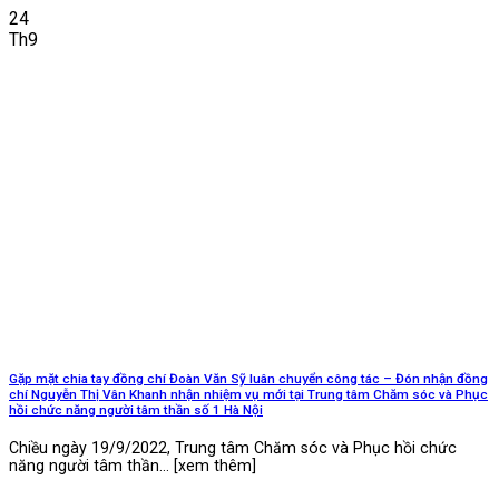
24
Th9
Gặp mặt chia tay đồng chí Đoàn Văn Sỹ luân chuyển công tác – Đón nhận đồng
chí Nguyễn Thị Vân Khanh nhận nhiệm vụ mới tại Trung tâm Chăm sóc và Phục
hồi chức năng người tâm thần số 1 Hà Nội
Chiều ngày 19/9/2022, Trung tâm Chăm sóc và Phục hồi chức
năng người tâm thần... [xem thêm]