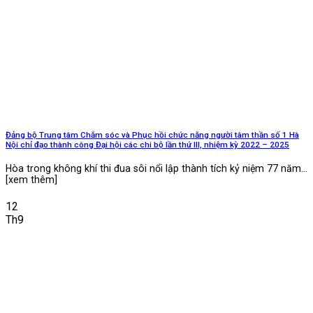
Đảng bộ Trung tâm Chăm sóc và Phục hồi chức năng người tâm thần số 1 Hà
Nội chỉ đạo thành công Đại hội các chi bộ lần thứ III, nhiệm kỳ 2022 – 2025
Hòa trong không khí thi đua sôi nổi lập thành tích kỷ niệm 77 năm...
[xem thêm]
12
Th9