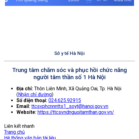
vụ
hiểm
trọng
y
tâm
tế
06
Việt
tháng
Nam
cuối
01/7
năm
2026
Sở y tế Hà Nội
Trung tâm chăm sóc và phục hồi chức năng
người tâm thần số 1 Hà Nội
Địa chỉ:
Thôn Liên Minh, Xã Quảng Oai, Tp. Hà Nội
(
Nhận chỉ đường
)
Số điện thoại:
024.625.92915
Email:
ttcsvphcnnntts1_soyt@hanoi.gov.vn
Website:
https://ttcsvndnguoitamthan.gov.vn/
Liên kết nhanh
Trang chủ
Hệ thống văn bản tài liệu