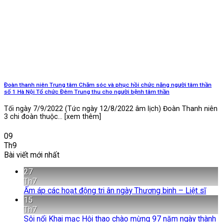
Đoàn thanh niên Trung tâm Chăm sóc và phục hồi chức năng người tâm thần
số 1 Hà Nội Tổ chức Đêm Trung thu cho người bệnh tâm thần
Tối ngày 7/9/2022 (Tức ngày 12/8/2022 âm lịch) Đoàn Thanh niên
3 chi đoàn thuộc... [xem thêm]
09
Th9
Bài viết mới nhất
27
Th7
Khô
Ấm áp các hoạt động tri ân ngày Thương binh – Liệt sĩ
có
15
bình
Th7
luận
Sôi nổi Khai mạc Hội thao chào mừng 97 năm ngày thành