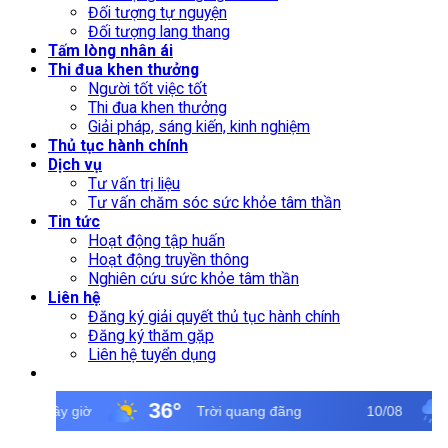
Đối tượng tự nguyện
Đối tượng lang thang
Tấm lòng nhân ái
Thi đua khen thưởng
Người tốt việc tốt
Thi đua khen thưởng
Giải pháp, sáng kiến, kinh nghiệm
Thủ tục hành chính
Dịch vụ
Tư vấn trị liệu
Tư vấn chăm sóc sức khỏe tâm thần
Tin tức
Hoạt động tập huấn
Hoạt động truyền thông
Nghiên cứu sức khỏe tâm thần
Liên hệ
Đăng ký giải quyết thủ tục hành chính
Đăng ký thăm gặp
Liên hệ tuyển dụng