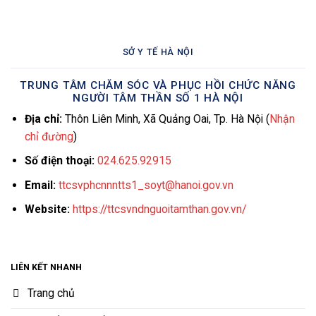
SỞ Y TẾ HÀ NỘI
TRUNG TÂM CHĂM SÓC VÀ PHỤC HỒI CHỨC NĂNG
NGƯỜI TÂM THẦN SỐ 1 HÀ NỘI
Địa chỉ:
Thôn Liên Minh, Xã Quảng Oai, Tp. Hà Nội (
Nhận
chỉ đường
)
Số điện thoại:
024.625.92915
Email:
ttcsvphcnnntts1_soyt@hanoi.gov.vn
Website:
https://ttcsvndnguoitamthan.gov.vn/
LIÊN KẾT NHANH
Trang chủ