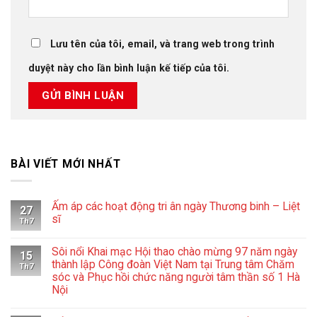
Lưu tên của tôi, email, và trang web trong trình
duyệt này cho lần bình luận kế tiếp của tôi.
BÀI VIẾT MỚI NHẤT
Ấm áp các hoạt động tri ân ngày Thương binh – Liệt
27
sĩ
Th7
Không
có
Sôi nổi Khai mạc Hội thao chào mừng 97 năm ngày
bình
15
luận
thành lập Công đoàn Việt Nam tại Trung tâm Chăm
Th7
ở
sóc và Phục hồi chức năng người tâm thần số 1 Hà
Ấm
Nội
áp
các
Không
hoạt
có
động