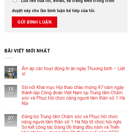
Lưu tên của tôi, email, và trang web trong trình
duyệt này cho lần bình luận kế tiếp của tôi.
BÀI VIẾT MỚI NHẤT
Ấm áp các hoạt động tri ân ngày Thương binh – Liệt
27
sĩ
Th7
Không
có
Sôi nổi Khai mạc Hội thao chào mừng 97 năm ngày
bình
15
luận
thành lập Công đoàn Việt Nam tại Trung tâm Chăm
Th7
ở
sóc và Phục hồi chức năng người tâm thần số 1 Hà
Ấm
Nội
áp
các
Không
hoạt
có
động
Đảng bộ Trung tâm Chăm sóc và Phục hồi chức
bình
07
tri
luận
năng người tâm thần số 1 Hà Nội tổ chức hội nghị
ân
Th7
ở
ngày
Sơ kết công tác Đảng 06 tháng đầu năm và Triển
Sôi
Thương