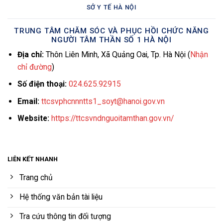
SỞ Y TẾ HÀ NỘI
TRUNG TÂM CHĂM SÓC VÀ PHỤC HỒI CHỨC NĂNG
NGƯỜI TÂM THẦN SỐ 1 HÀ NỘI
Địa chỉ:
Thôn Liên Minh, Xã Quảng Oai, Tp. Hà Nội (
Nhận
chỉ đường
)
Số điện thoại:
024.625.92915
Email:
ttcsvphcnnntts1_soyt@hanoi.gov.vn
Website:
https://ttcsvndnguoitamthan.gov.vn/
LIÊN KẾT NHANH
Trang chủ
Hệ thống văn bản tài liệu
Tra cứu thông tin đối tượng