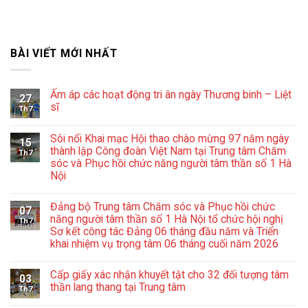
BÀI VIẾT MỚI NHẤT
Ấm áp các hoạt động tri ân ngày Thương binh – Liệt
27
sĩ
Th7
Không
có
Sôi nổi Khai mạc Hội thao chào mừng 97 năm ngày
bình
15
luận
thành lập Công đoàn Việt Nam tại Trung tâm Chăm
Th7
ở
sóc và Phục hồi chức năng người tâm thần số 1 Hà
Ấm
Nội
áp
các
Không
hoạt
có
động
Đảng bộ Trung tâm Chăm sóc và Phục hồi chức
bình
07
tri
luận
năng người tâm thần số 1 Hà Nội tổ chức hội nghị
ân
Th7
ở
ngày
Sơ kết công tác Đảng 06 tháng đầu năm và Triển
Sôi
Thương
khai nhiệm vụ trọng tâm 06 tháng cuối năm 2026
nổi
binh
Khai
–
Không
mạc
Liệt
có
Hội
sĩ
Cấp giấy xác nhận khuyết tật cho 32 đối tượng tâm
bình
03
thao
luận
thần lang thang tại Trung tâm
chào
Th7
ở
mừng
Không
Đảng
97