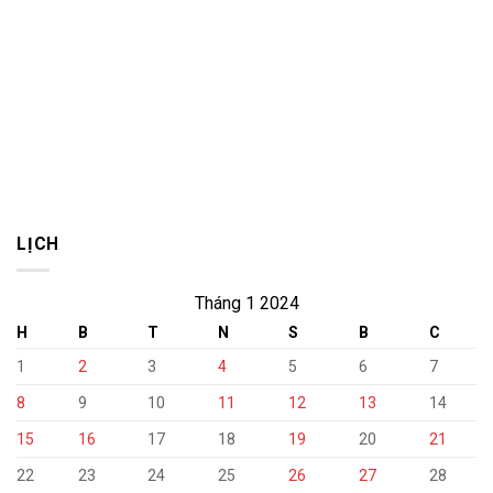
Ngày
trọng
Bảo
tâm
hiểm
06
y
tháng
tế
cuối
Việt
năm
Nam
2026
01/7
LỊCH
Tháng 1 2024
H
B
T
N
S
B
C
1
2
3
4
5
6
7
8
9
10
11
12
13
14
15
16
17
18
19
20
21
22
23
24
25
26
27
28