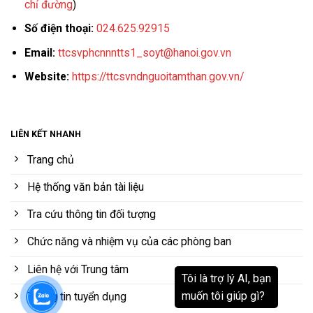
chỉ đường
)
Số điện thoại:
024.625.92915
Email:
ttcsvphcnnntts1_soyt@hanoi.gov.vn
Website:
https://ttcsvndnguoitamthan.gov.vn/
LIÊN KẾT NHANH
Trang chủ
Hệ thống văn bản tài liệu
Tra cứu thông tin đối tượng
Chức năng và nhiệm vụ của các phòng ban
Liên hệ với Trung tâm
Thông tin tuyển dụng