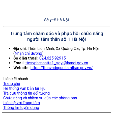
cuối
01/7
năm
2026
Sở y tế Hà Nội
Trung tâm chăm sóc và phục hồi chức năng
người tâm thần số 1 Hà Nội
Địa chỉ:
Thôn Liên Minh, Xã Quảng Oai, Tp. Hà Nội
(
Nhận chỉ đường
)
Số điện thoại:
024.625.92915
Email:
ttcsvphcnnntts1_soyt@hanoi.gov.vn
Website:
https://ttcsvndnguoitamthan.gov.vn/
Liên kết nhanh
Trang chủ
Hệ thống văn bản tài liệu
Tra cứu thông tin đối tượng
Chức năng và nhiệm vụ của các phòng ban
Liên hệ với Trung tâm
Thông tin tuyển dụng