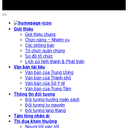
Copyright 2009 - 2026 ©
Trung tâm Chăm sóc và Phục hồi
chức năng người tâm thần số 1 Hà Nội
Giới thiệu
Giới thiệu chung
Chức năng – Nhiệm vụ
Các phòng ban
Tổ chức quần chúng
Sơ đồ tổ chức
Lịch sử hình thành & Phát triển
Văn bản tài liệu
Văn bản của Trung Ương
Văn bản của Thành phố
Văn bản của Sở Y tế
Văn bản của Trung Tâm
Thông tin đối tượng
Đối tượng hưởng ngân sách
Đối tượng tự nguyện
Đối tượng lang thang
Tấm lòng nhân ái
Thi đua khen thưởng
Người tốt việc tốt