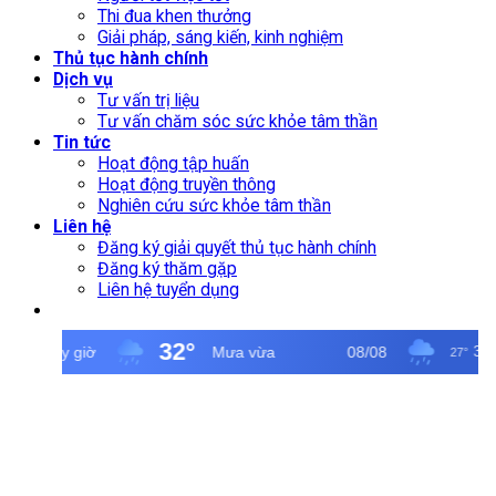
Thi đua khen thưởng
Giải pháp, sáng kiến, kinh nghiệm
Thủ tục hành chính
Dịch vụ
Tư vấn trị liệu
Tư vấn chăm sóc sức khỏe tâm thần
Tin tức
Hoạt động tập huấn
Hoạt động truyền thông
Nghiên cứu sức khỏe tâm thần
Liên hệ
Đăng ký giải quyết thủ tục hành chính
Đăng ký thăm gặp
Liên hệ tuyển dụng