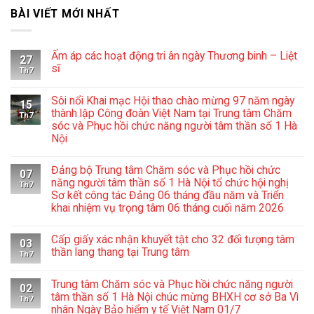
BÀI VIẾT MỚI NHẤT
Ấm áp các hoạt động tri ân ngày Thương binh – Liệt
27
sĩ
Th7
Không
có
Sôi nổi Khai mạc Hội thao chào mừng 97 năm ngày
bình
15
luận
thành lập Công đoàn Việt Nam tại Trung tâm Chăm
Th7
ở
sóc và Phục hồi chức năng người tâm thần số 1 Hà
Ấm
Nội
áp
các
Không
hoạt
có
động
Đảng bộ Trung tâm Chăm sóc và Phục hồi chức
bình
07
tri
luận
năng người tâm thần số 1 Hà Nội tổ chức hội nghị
ân
Th7
ở
ngày
Sơ kết công tác Đảng 06 tháng đầu năm và Triển
Sôi
Thương
khai nhiệm vụ trọng tâm 06 tháng cuối năm 2026
nổi
binh
Khai
–
Không
mạc
Liệt
có
Hội
sĩ
Cấp giấy xác nhận khuyết tật cho 32 đối tượng tâm
bình
03
thao
luận
thần lang thang tại Trung tâm
chào
Th7
ở
mừng
Không
Đảng
97
có
bộ
năm
Trung tâm Chăm sóc và Phục hồi chức năng người
bình
Trung
02
ngày
luận
tâm
tâm thần số 1 Hà Nội chúc mừng BHXH cơ sở Ba Vì
thành
Th7
ở
Chăm
lập
nhân Ngày Bảo hiểm y tế Việt Nam 01/7
Cấp
sóc