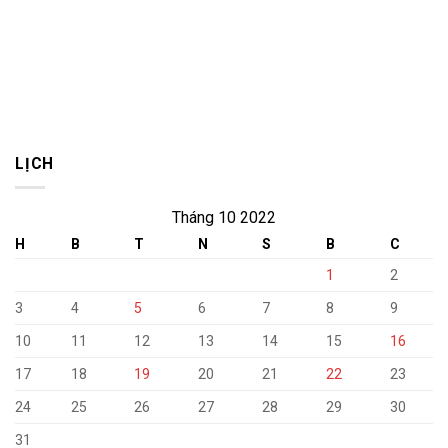
cuối
Việt
năm
Nam
2026
01/7
LỊCH
Tháng 10 2022
H
B
T
N
S
B
C
1
2
3
4
5
6
7
8
9
10
11
12
13
14
15
16
17
18
19
20
21
22
23
24
25
26
27
28
29
30
31